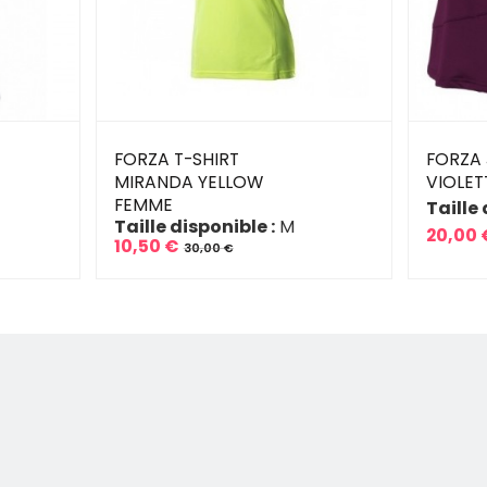
FORZA T-SHIRT
FORZA 
MIRANDA YELLOW
VIOLET
FEMME
Taille 
Taille disponible :
M
20,00 
10,50 €
Prix
Prix
30,00 €
Prix
Prix
de
de
base
base