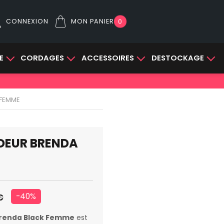
CONNEXION
MON PANIER
0
E
CORDAGES
ACCESSOIRES
DESTOCKAGE
 FEMME
DEUR BRENDA
-40%
€
renda Black Femme
est