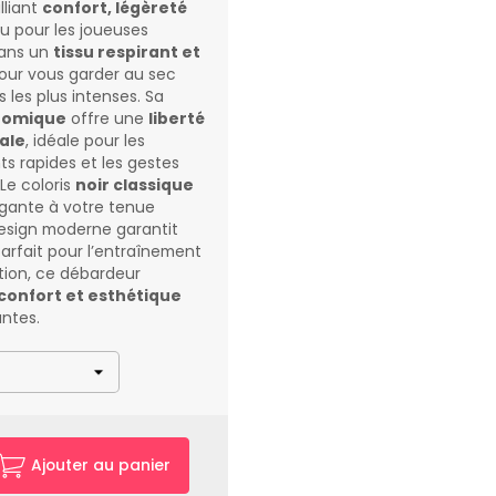
lliant
confort, légèreté
u pour les joueuses
 dans un
tissu respirant et
our vous garder au sec
les plus intenses. Sa
nomique
offre une
liberté
ale
, idéale pour les
s rapides et les gestes
 Le coloris
noir classique
gante à votre tenue
design moderne garantit
Parfait pour l’entraînement
ion, ce débardeur
confort et esthétique
antes.
Ajouter au panier