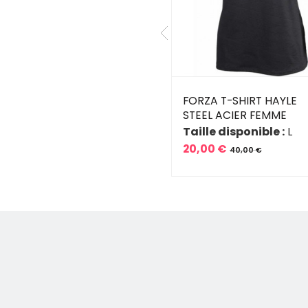
RZA T-SHIRT BLIND
FORZA T-SHIRT HAYLE
D FEMME
STEEL ACIER FEMME
ille disponible :
XS
Taille disponible :
L
L
20,00 €
40,00 €
,00 €
Prix
Prix
50,00 €
ix
ix
de
base
se