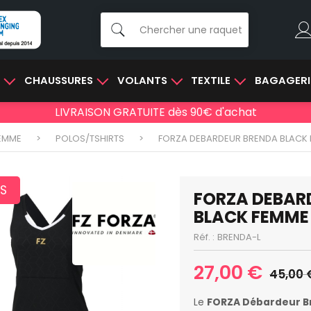
E
CHAUSSURES
VOLANTS
TEXTILE
BAGAGERI
LIVRAISON GRATUITE dès 90€ d'achat
EMME
POLOS/TSHIRTS
FORZA DEBARDEUR BRENDA BLACK
S
FORZA DEBAR
BLACK FEMME
Réf. :
BRENDA-L
27,00 €
45,00 
Le
FORZA Débardeur B