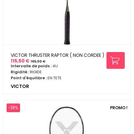
VICTOR THRUSTER RAPTOR ( NON CORDEE )
115,50 €
165,00 €
Prix
Prix
Intervalle de poids :
4U
de
Rigidité :
RIGIDE
base
Point d'équilibre :
EN TETE
VICTOR
-38%
PROMO !