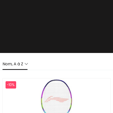
Nom, A à Z
-10%