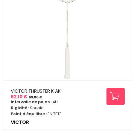
VICTOR THRUSTER K AK
62,10 €
69,00 €
Prix
Prix
Intervalle de poids :
4U
de
Rigidité :
Souple
base
Point d'équilibre :
EN TETE
VICTOR