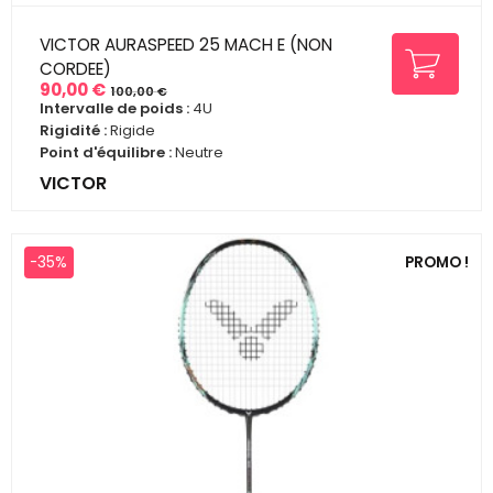
VICTOR AURASPEED 25 MACH E (NON
CORDEE)
90,00 €
100,00 €
Prix
Prix
Intervalle de poids :
4U
de
Rigidité :
Rigide
base
Point d'équilibre :
Neutre
VICTOR
-35%
PROMO !