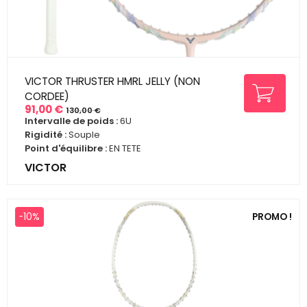
VICTOR THRUSTER HMRL JELLY (NON
CORDEE)
91,00 €
130,00 €
Prix
Prix
Intervalle de poids :
6U
de
Rigidité :
Souple
base
Point d'équilibre :
EN TETE
VICTOR
-10%
PROMO !