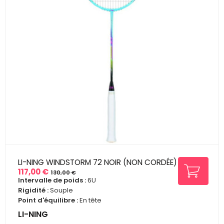
LI-NING WINDSTORM 72 NOIR (NON CORDÉE)
117,00 €
130,00 €
Prix
Prix
Intervalle de poids :
6U
de
Rigidité :
Souple
base
Point d'équilibre :
En tête
LI-NING