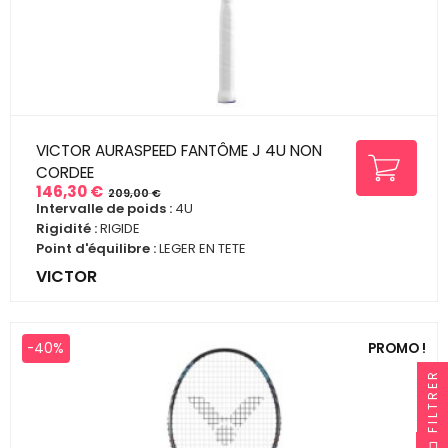
VICTOR AURASPEED FANTÔME J 4U NON
CORDEE
146,30 €
209,00 €
Prix
Prix
Intervalle de poids :
4U
de
Rigidité :
RIGIDE
base
Point d'équilibre :
LEGER EN TETE
VICTOR
-40%
PROMO !
FILTRER