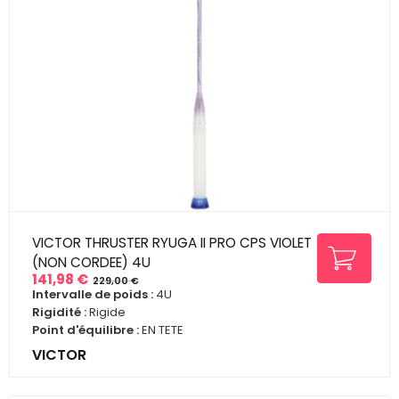
VICTOR THRUSTER RYUGA II PRO CPS VIOLET
(NON CORDEE) 4U
141,98 €
229,00 €
Prix
Prix
Intervalle de poids :
4U
de
Rigidité :
Rigide
base
Point d'équilibre :
EN TETE
VICTOR