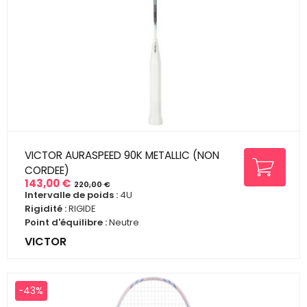
VICTOR AURASPEED 90K METALLIC (NON
CORDEE)
143,00 €
220,00 €
Prix
Prix
Intervalle de poids :
4U
de
Rigidité :
RIGIDE
base
Point d'équilibre :
Neutre
VICTOR
-43%