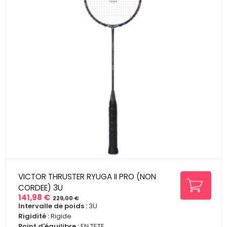
VICTOR THRUSTER RYUGA II PRO (NON
CORDEE) 3U
141,98 €
229,00 €
Prix
Prix
Intervalle de poids :
3U
de
Rigidité :
Rigide
base
Point d'équilibre :
EN TETE