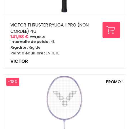
VICTOR THRUSTER RYUGA II PRO (NON
CORDEE) 4U
141,98 €
229,00 €
Prix
Prix
Intervalle de poids :
4U
de
Rigidité :
Rigide
base
Point d'équilibre :
EN TETE
VICTOR
-38%
PROMO !