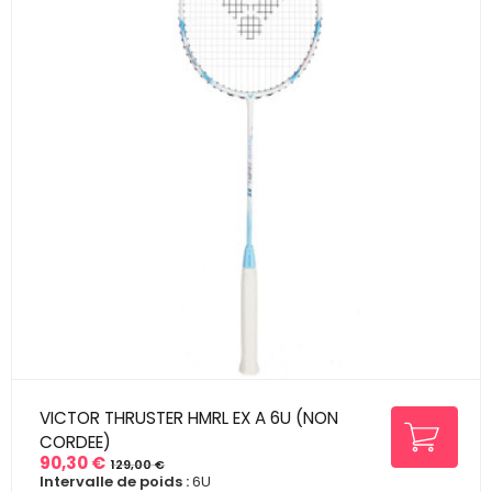
VICTOR THRUSTER HMRL EX A 6U (NON
CORDEE)
90,30 €
129,00 €
Prix
Prix
Intervalle de poids :
6U