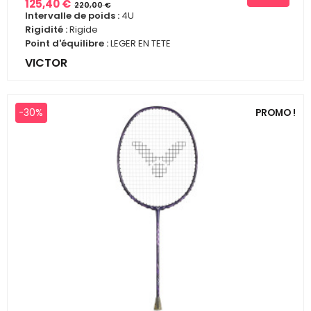
125,40 €
220,00 €
Prix
Prix
Intervalle de poids :
4U
de
Rigidité :
Rigide
base
Point d'équilibre :
LEGER EN TETE
VICTOR
-30%
PROMO !