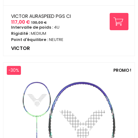
VICTOR AURASPEED PGS CI
117,00 €
130,00 €
Prix
Prix
Intervalle de poids :
4U
de
Rigidité :
MEDIUM
base
Point d'équilibre :
NEUTRE
VICTOR
-30%
PROMO !