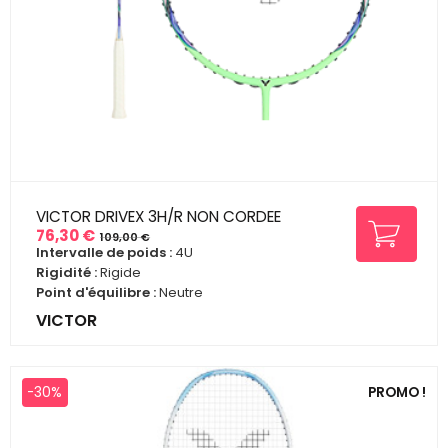
VICTOR DRIVEX 3H/R NON CORDEE
76,30 €
109,00 €
Prix
Prix
Intervalle de poids :
4U
de
Rigidité :
Rigide
base
Point d'équilibre :
Neutre
VICTOR
-30%
PROMO !