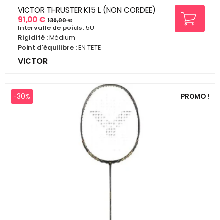
VICTOR THRUSTER K15 L (NON CORDEE)
91,00 €
130,00 €
Prix
Prix
Intervalle de poids :
5U
de
Rigidité :
Médium
base
Point d'équilibre :
EN TETE
VICTOR
-30%
PROMO !