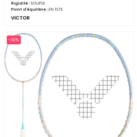
de
Rigidité :
SOUPLE
base
Point d'équilibre :
EN TETE
VICTOR
-30%