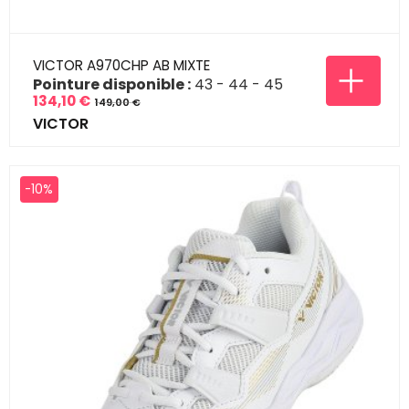
VICTOR A970CHP AB MIXTE
Pointure disponible :
43
44
45
134,10 €
149,00 €
Prix
Prix
VICTOR
de
base
-10%