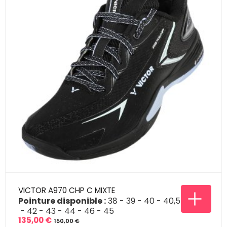
VICTOR A970 CHP C MIXTE
Pointure disponible :
38
39
40
40,5
42
43
44
46
45
135,00 €
150,00 €