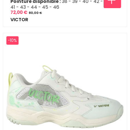
Pointure disponible :
38
39
40
42
41
43
44
45
46
72,00 €
80,00 €
Prix
Prix
VICTOR
de
base
-10%