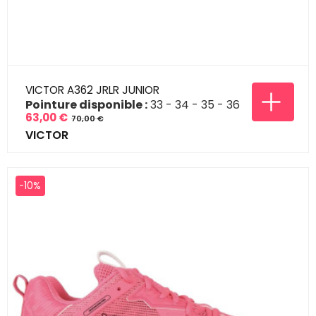
VICTOR A362 JRLR JUNIOR
Pointure disponible :
33
34
35
36
63,00 €
70,00 €
Prix
Prix
VICTOR
de
base
-10%