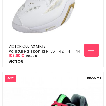
VICTOR C60 AX MIXTE
Pointure disponible :
38
42
41
44
108,00 €
120,00 €
Prix
Prix
VICTOR
de
base
-50%
PROMO !