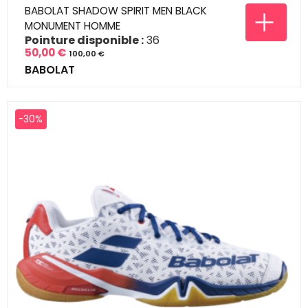
BABOLAT SHADOW SPIRIT MEN BLACK
MONUMENT HOMME
Pointure disponible :
36
50,00 €
100,00 €
Prix
Prix
BABOLAT
de
base
-30%