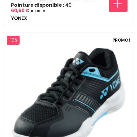
Pointure disponible :
40
60,50 €
110,00 €
Prix
Prix
YONEX
de
base
-10%
PROMO !