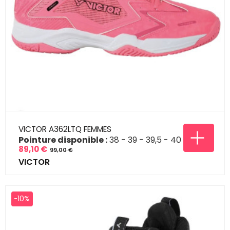
VICTOR A362LTQ FEMMES
Pointure disponible :
38
39
39,5
40
89,10 €
99,00 €
Prix
Prix
VICTOR
de
base
-10%