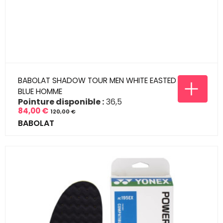
BABOLAT SHADOW TOUR MEN WHITE EASTED
BLUE HOMME
Pointure disponible :
36,5
84,00 €
120,00 €
Prix
Prix
BABOLAT
de
base