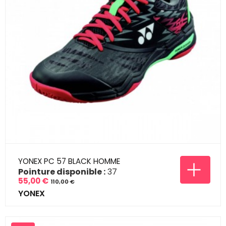
YONEX PC 57 BLACK HOMME
Pointure disponible :
37
55,00 €
110,00 €
Prix
Prix
YONEX
de
base