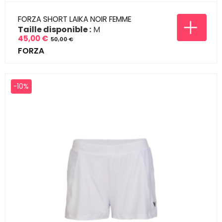
FORZA SHORT LAIKA NOIR FEMME
Taille disponible :
M
45,00 €
50,00 €
Prix
Prix
FORZA
de
base
-10%