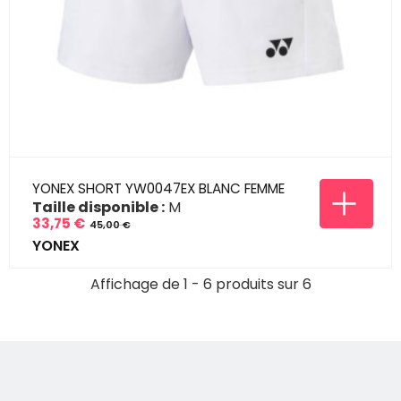
YONEX SHORT YW0047EX BLANC FEMME
Taille disponible :
M
33,75 €
45,00 €
Prix
Prix
YONEX
de
base
Affichage de 1 - 6 produits sur 6