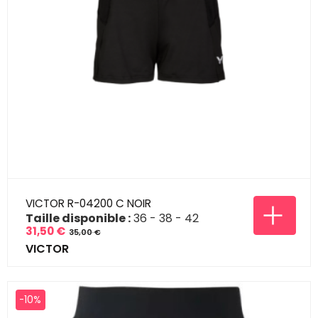
VICTOR R-04200 C NOIR
Taille disponible :
36
38
42
31,50 €
35,00 €
Prix
Prix
VICTOR
de
base
-10%