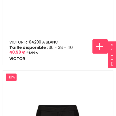
VICTOR R-04200 A BLANC
FILTRER
Taille disponible :
36
38
40
40,50 €
45,00 €
Prix
Prix
VICTOR
de
base
-10%