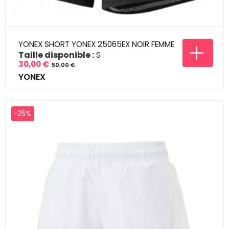
YONEX SHORT YONEX 25065EX NOIR FEMME
Taille disponible :
S
30,00 €
50,00 €
Prix
Prix
YONEX
de
base
-25%