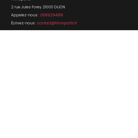
2 rue Jules Forey 21000 DIJON
Appelez-nous :
0689294819
Écrivez-nous :
contact@trinisports.fr
Lun.
13h-19h
Mar.
9h-19h SANS INTERRUPTION
Mer.
9h-19h SANS INTERRUPTION
Jeu.
9h-19h SANS INTERRUPTION
Ven.
9h-19h SANS INTERRUPTION
Sam.
FERME
Dim.
FERME
INFORMATIONS SUR VOTRE BOUTIQUE