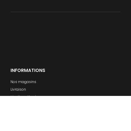
INFORMATIONS
Nos magasins
Livraison
Mentions légales
Conditions générales de ventes
A propos
MON COMPTE