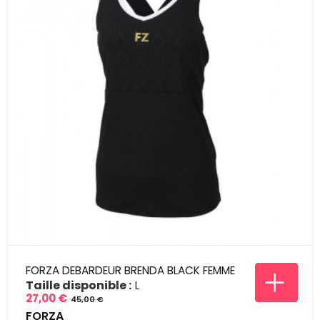
FORZA DEBARDEUR BRENDA BLACK FEMME
Taille disponible :
L
27,00 €
45,00 €
Prix
Prix
FORZA