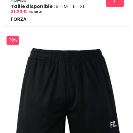
HOMME
Taille disponible :
S
M
L
XL
31,20 €
39,00 €
Prix
Prix
FORZA
de
base
-10%