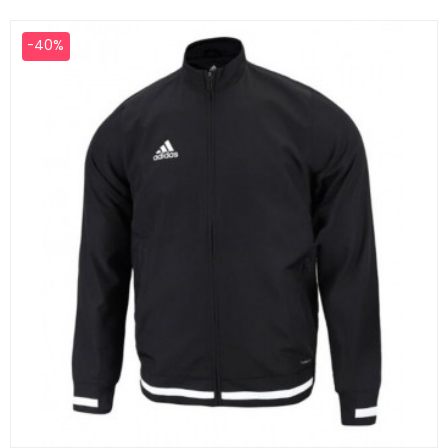
base
-40%