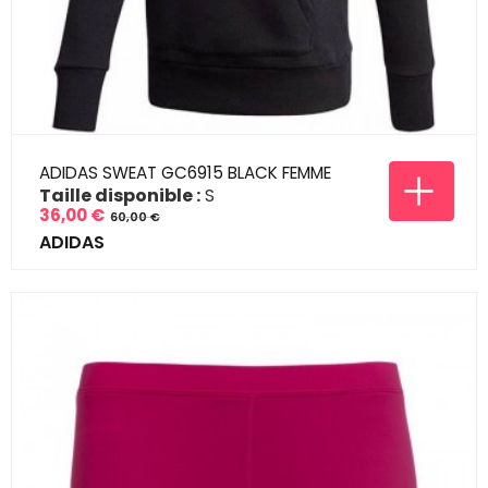
ADIDAS SWEAT GC6915 BLACK FEMME
Taille disponible :
S
36,00 €
60,00 €
Prix
Prix
ADIDAS
de
base