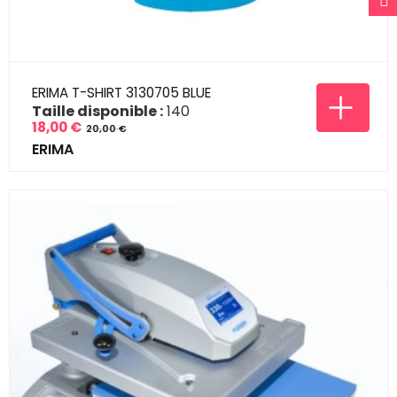
ERIMA T-SHIRT 3130705 BLUE
Taille disponible :
140
18,00 €
20,00 €
Prix
Prix
ERIMA
de
base