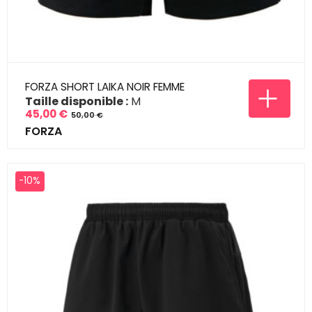
FORZA SHORT LAIKA NOIR FEMME
Taille disponible :
M
45,00 €
50,00 €
Prix
Prix
FORZA
de
base
-10%