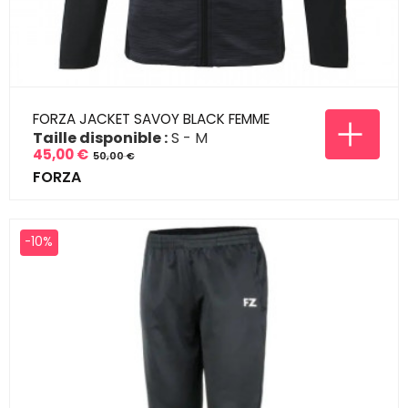
FORZA JACKET SAVOY BLACK FEMME
Taille disponible :
S
M
45,00 €
50,00 €
Prix
Prix
FORZA
de
base
-10%