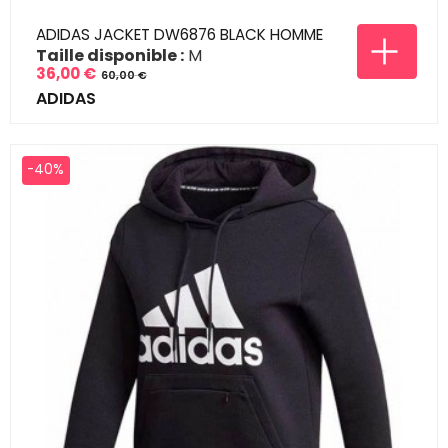
ADIDAS JACKET DW6876 BLACK HOMME
Taille disponible :
M
36,00 €
60,00 €
Prix
Prix
ADIDAS
de
base
-40%