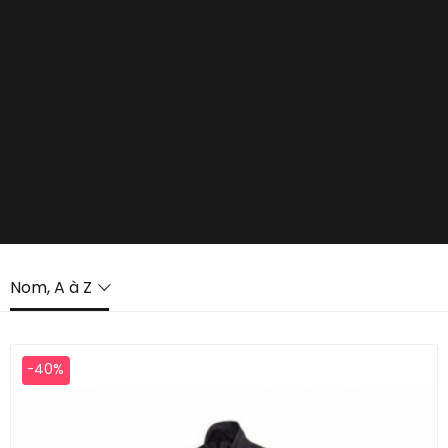
Nom, A à Z
-40%