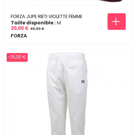
FORZA JUPE RIETI VIOLETTE FEMME
Taille disponible :
M
20,00 €
40,00 €
Prix
Prix
FORZA
de
base
-25,00 €