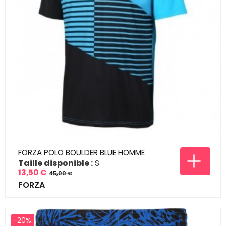
FORZA POLO BOULDER BLUE HOMME
Taille disponible :
S
13,50 €
45,00 €
Prix
Prix
FORZA
de
base
-20%