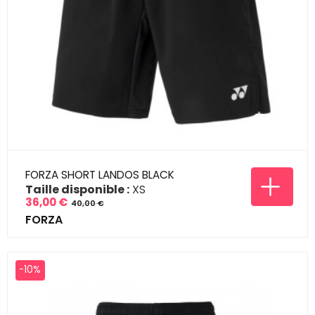
FORZA SHORT LANDOS BLACK
Taille disponible :
XS
36,00 €
40,00 €
Prix
Prix
FORZA
de
base
-10%