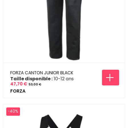
FORZA CANTON JUNIOR BLACK
Taille disponible :
10-12 ans
47,70 €
53,00 €
Prix
Prix
FORZA
de
base
-40%