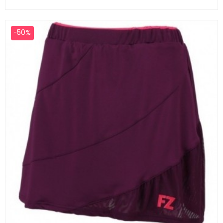
de
base
-50%