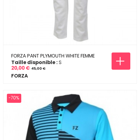
FORZA PANT PLYMOUTH WHITE FEMME
Taille disponible :
S
20,00 €
45,00 €
Prix
Prix
FORZA
de
base
-70%