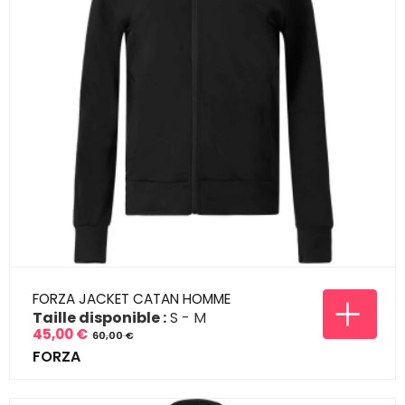
FORZA JACKET CATAN HOMME
Taille disponible :
S
M
45,00 €
60,00 €
Prix
Prix
FORZA
de
base