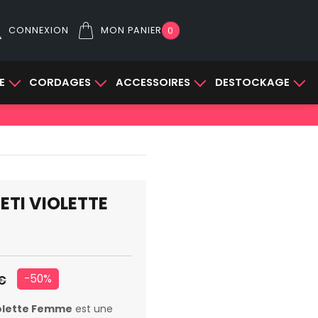
CONNEXION
MON PANIER
0
E
CORDAGES
ACCESSOIRES
DESTOCKAGE
ETI VIOLETTE
-50%
€
iolette Femme
est une