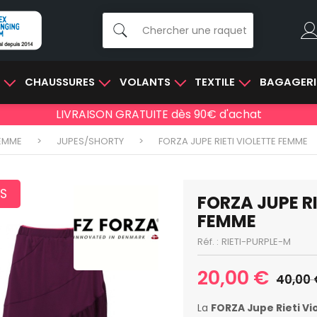
E
CHAUSSURES
VOLANTS
TEXTILE
BAGAGERI
LIVRAISON GRATUITE dès 90€ d'achat
EMME
JUPES/SHORTY
FORZA JUPE RIETI VIOLETTE FEMME
S
FORZA JUPE RI
FEMME
Réf. :
RIETI-PURPLE-M
20,00 €
40,00 
La
FORZA Jupe Rieti V