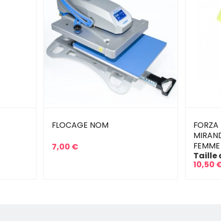
FLOCAGE NOM
FORZA 
MIRAN
FEMME
7,00 €
Prix
Taille 
10,50 
Prix
Prix
de
base