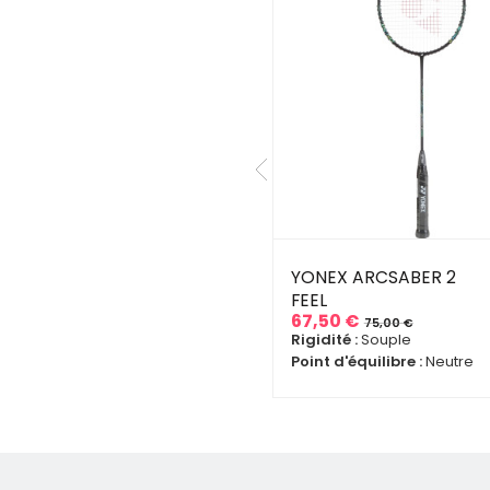
RZA T-SHIRT BLIND
YONEX ARCSABER 2
D FEMME
FEEL
67,50 €
ille disponible :
XS
75,00 €
Prix
Prix
Rigidité :
Souple
L
de
Point d'équilibre :
Neutre
,00 €
50,00 €
base
ix
ix
se