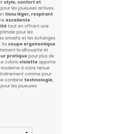
nt
style, confort et
pour les joueuses actives,
 un
tissu léger, respirant
une
excellente
ité
tout en offrant une
timale pour les
les smashs et les échanges
. Sa
coupe ergonomique
tement la silhouette et
eur pratique
pour plus de
Le coloris
violette
apporte
 moderne à votre tenue
’entraînement comme pour
jupe combine
technologie,
pour les joueuses