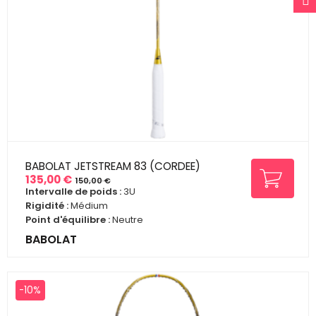
BABOLAT JETSTREAM 83 (CORDEE)
135,00 €
150,00 €
Prix
Prix
Intervalle de poids :
3U
de
Rigidité :
Médium
base
Point d'équilibre :
Neutre
BABOLAT
-10%