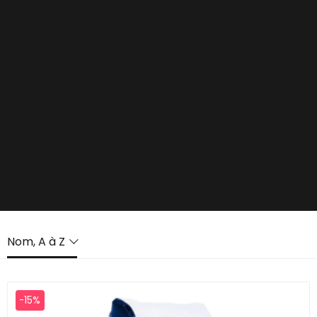
Nom, A à Z
-15%