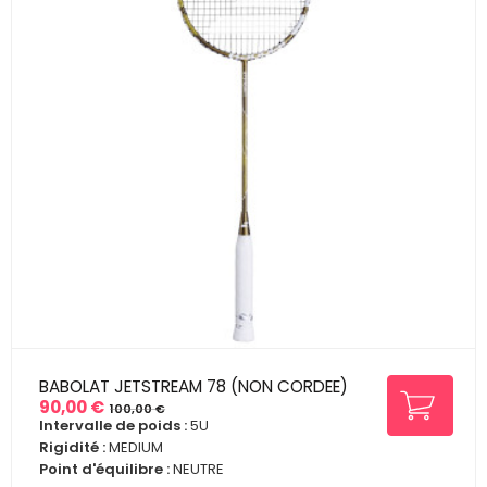
BABOLAT JETSTREAM 78 (NON CORDEE)
90,00 €
100,00 €
Prix
Prix
Intervalle de poids :
5U
de
Rigidité :
MEDIUM
base
Point d'équilibre :
NEUTRE