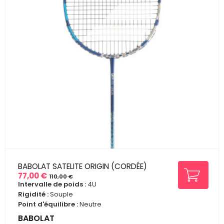
BABOLAT SATELITE ORIGIN (CORDÉE)
77,00 €
110,00 €
Prix
Prix
Intervalle de poids :
4U
de
Rigidité :
Souple
base
Point d'équilibre :
Neutre
BABOLAT