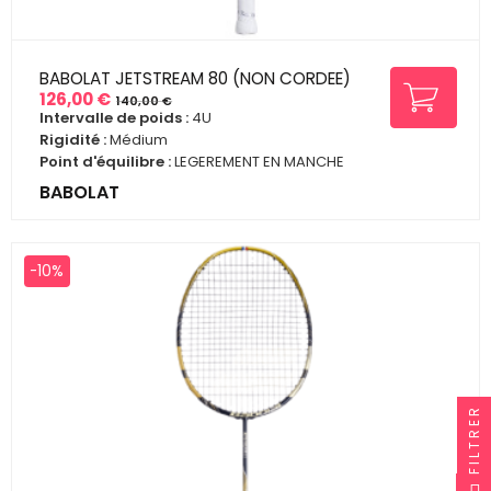
BABOLAT JETSTREAM 80 (NON CORDEE)
126,00 €
140,00 €
Prix
Prix
Intervalle de poids :
4U
de
Rigidité :
Médium
base
Point d'équilibre :
LEGEREMENT EN MANCHE
BABOLAT
-10%
FILTRER