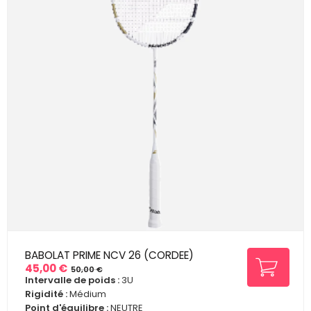
BABOLAT PRIME NCV 26 (CORDEE)
45,00 €
50,00 €
Prix
Prix
Intervalle de poids :
3U
de
Rigidité :
Médium
base
Point d'équilibre :
NEUTRE