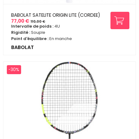
BABOLAT SATELITE ORIGIN LITE (CORDEE)
77,00 €
110,00 €
Prix
Prix
Intervalle de poids :
4U
de
Rigidité :
Souple
base
Point d'équilibre :
En manche
BABOLAT
-30%