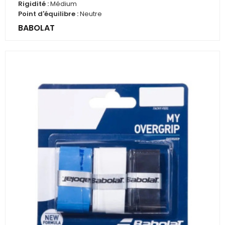
de
Rigidité :
Médium
base
Point d'équilibre :
Neutre
BABOLAT