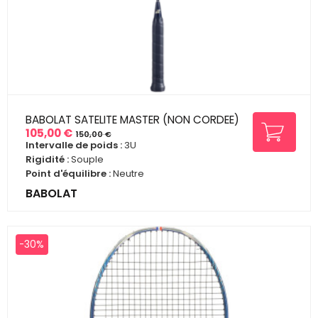
BABOLAT SATELITE MASTER (NON CORDEE)
105,00 €
150,00 €
Prix
Prix
Intervalle de poids :
3U
de
Rigidité :
Souple
base
Point d'équilibre :
Neutre
BABOLAT
-30%