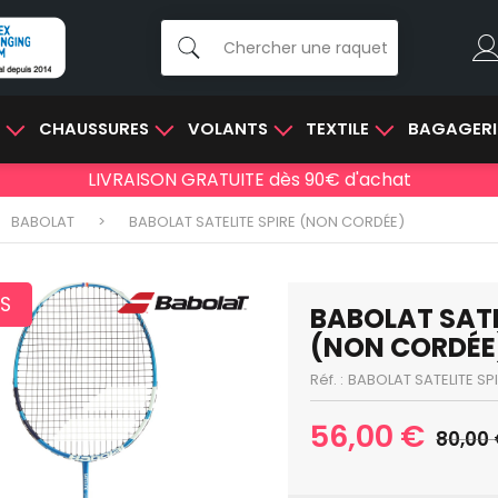
E
CHAUSSURES
VOLANTS
TEXTILE
BAGAGERI
LIVRAISON GRATUITE dès 90€ d'achat
BABOLAT
BABOLAT SATELITE SPIRE (NON CORDÉE)
S
BABOLAT SATE
(NON CORDÉE
Réf. :
BABOLAT SATELITE SP
56,00 €
80,00