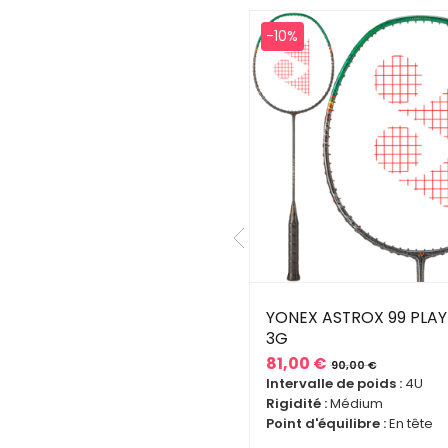
0%
-10%
NEX ASTROX 77 PRO
YONEX ASTROX 99 PLAY
 (NON CORDEE)
3G
0,00 €
81,00 €
200,00 €
90,00 €
ix
ix
Prix
Prix
ervalle de poids :
4U
Intervalle de poids :
4U
de
idité :
Médium
Rigidité :
Médium
se
base
nt d'équilibre :
En tête
Point d'équilibre :
En tête