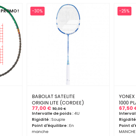
PROMO !
-30%
-25%
BABOLAT SATELITE
YONEX
ORIGIN LITE (CORDEE)
1000 P
77,00 €
67,50 
110,00 €
Prix
Prix
Prix
Prix
Intervalle de poids :
4U
Interval
de
de
Rigidité :
Souple
Rigidité 
base
base
Point d'équilibre :
En
Point d'
manche
MANCHE