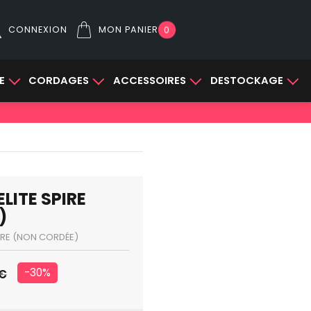
CONNEXION
MON PANIER
0
E
CORDAGES
ACCESSOIRES
DESTOCKAGE
LITE SPIRE
)
IRE (NON CORDÉE)
-30%
 €