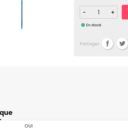
-
+
En stock
Partager
ique
OUI