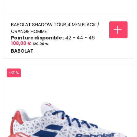
BABOLAT SHADOW TOUR 4 MEN BLACK /
ORANGE HOMME
Pointure disponible :
42
44
46
108,00 €
120,00 €
Prix
Prix
BABOLAT
de
base
-30%