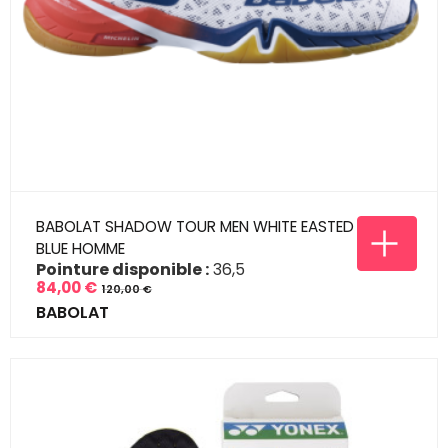
BABOLAT SHADOW TOUR MEN WHITE EASTED
BLUE HOMME
Pointure disponible :
36,5
84,00 €
120,00 €
Prix
Prix
BABOLAT
de
base