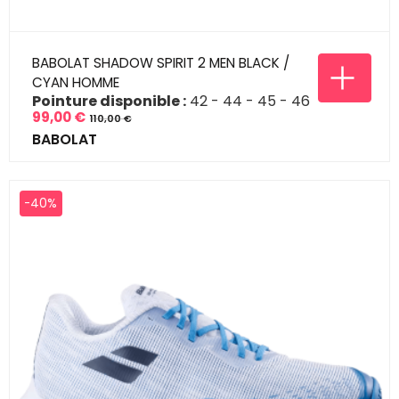
BABOLAT SHADOW SPIRIT 2 MEN BLACK /
CYAN HOMME
Pointure disponible :
42
44
45
46
99,00 €
110,00 €
Prix
Prix
BABOLAT
de
base
-40%