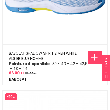
BABOLAT SHADOW SPIRIT 2 MEN WHITE
ALGIER BLUE HOMME
FILTRER
Pointure disponible :
39
40
42
42,5
43
44
66,00 €
110,00 €
Prix
Prix
BABOLAT
de
base
-50%