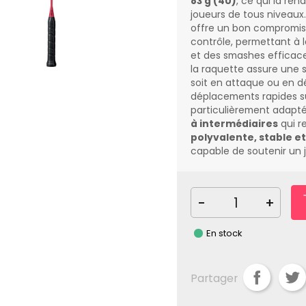
83 g (4U)
, ce qui la ren
joueurs de tous niveaux
offre un bon compromis
contrôle, permettant à l
et des smashes efficaces
la raquette assure une s
soit en attaque ou en dé
déplacements rapides sur
particulièrement adapt
à intermédiaires
qui r
polyvalente, stable et
capable de soutenir un j
-
+
En stock
Partager