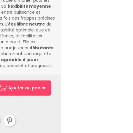
d facile à manier pour les
. Sa
flexibilité moyenne
 entre puissance et
a fois des frappes précises
. L’
équilibre neutre
de
tabilité optimale, que ce
fense, et facilite les
 le court. Elle est
ée aux joueurs
débutants
echerchent une raquette
 agréable à jouer
,
eu complet et progressif.
Ajouter au panier