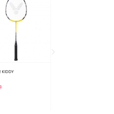
 KIDDY
POSE CORDAGE YONEX
PAR
CORRESPONDANCE
€
(INDIQUER LA TENSION
EN COMMENTAIRE DE
VOTRE COMMANDE)
27,00 €
Prix