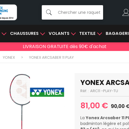
E
CHAUSSURES
VOLANTS
TEXTILE
BAGAGERI
LIVRAISON GRATUITE dès 90€ d'achat
YONEX
YONEX ARCSABER 11 PLAY
YONEX ARCSAB
Réf. :
ARC11 -PLAY-TU
81,00 €
90,00 
La
Yonex Arcsaber 11 P
badminton légère et pol