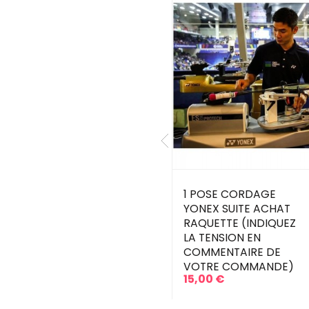
0%
PROMO !
NEX ASTROX 99 PRO
1 POSE CORDAGE
 (NON CORDEE) 4U
YONEX SUITE ACHAT
RAQUETTE (INDIQUEZ
2,00 €
260,00 €
ix
ix
LA TENSION EN
ervalle de poids :
4U
COMMENTAIRE DE
idité :
Rigide
se
VOTRE COMMANDE)
nt d'équilibre :
En tête
15,00 €
Prix