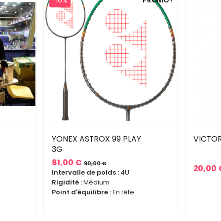
-10%
PROMO !
YONEX ASTROX 99 PLAY
VICTOR
3G
81,00 €
90,00 €
20,00 
Prix
Prix
Intervalle de poids :
4U
Prix
de
Rigidité :
Médium
base
Point d'équilibre :
En tête