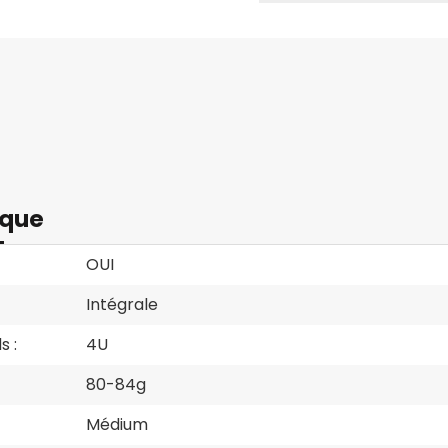
ique
OUI
Intégrale
s :
4U
80-84g
Médium