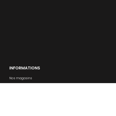
INFORMATIONS
Nos magasins
Livraison
Mentions légales
Conditions générales de ventes
A propos
MON COMPTE