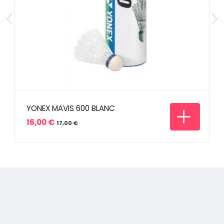
YONEX MAVIS 600 BLANC
16,00 €
17,00 €
Prix
Prix
de
base