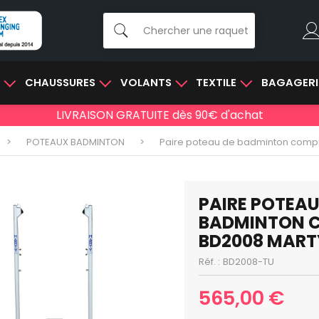
E
CHAUSSURES
VOLANTS
TEXTILE
BAGAGERI
LIVRAISON GRATUITE dès 90€ d'achat
POTEAUX BADMINTON
Paire poteau de badminton compé
PAIRE POTEAU
BADMINTON C
BD2008 MART
Réf. :
BD2008-TU
565,00 €