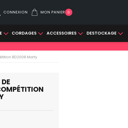
CONNEXION
MON PANIER
0
E
CORDAGES
ACCESSOIRES
DESTOCKAGE
tition BD2008 Marty
 DE
OMPÉTITION
Y