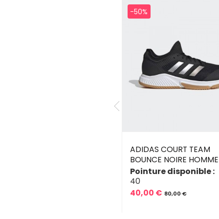
0%
-50%
CTOR A170 A
ADIDAS COURT TEAM
BOUNCE NOIRE HOMME
inture disponible :
Pointure disponible :
41
43
44
45
40
,10 €
79,00 €
40,00 €
ix
ix
80,00 €
Prix
Prix
de
se