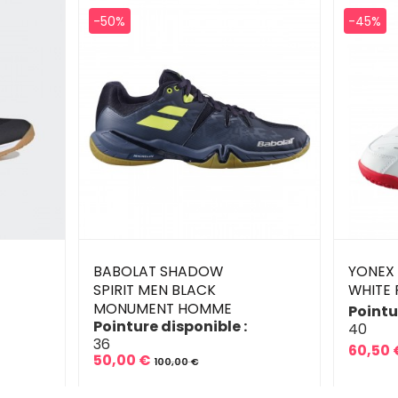
-50%
-45%
BABOLAT SHADOW
YONEX 
SPIRIT MEN BLACK
WHITE
MONUMENT HOMME
Pointu
Pointure disponible :
40
36
60,50 
50,00 €
Prix
Prix
100,00 €
Prix
Prix
de
de