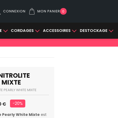
CONNEXION
MON PANIER
0
E
CORDAGES
ACCESSOIRES
DESTOCKAGE
NITROLITE
 MIXTE
TE PEARLY WHITE MIXTE
-20%
0 €
te Pearly White Mixte
est