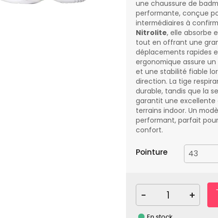
une chaussure de badmi
performante, conçue pou
intermédiaires à confir
Nitrolite
, elle absorbe
tout en offrant une gra
déplacements rapides et
ergonomique assure un 
et une stabilité fiable 
direction. La tige respi
durable, tandis que la s
garantit une excellente
terrains indoor. Un modè
performant, parfait pour
confort.
Pointure
-
+
En stock