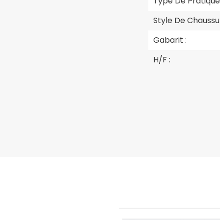
Type De Pratique 
Style De Chaussur
Gabarit :
H/F :