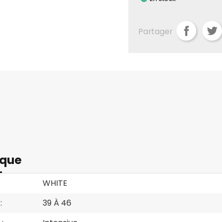
Partager
ique
WHITE
:
39 À 46