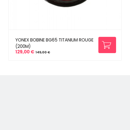
YONEX BOBINE BG65 TITANIUM ROUGE
(200M)
129,00 €
149,00 €
Prix
Prix
de
base