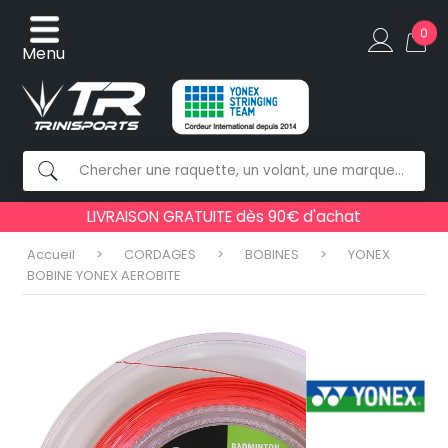
0
Menu
LIVRAISON GRATUITE dès 90€ d'achat
Accueil
CORDAGES
BOBINES
YONEX
BOBINE YONEX AEROBITE