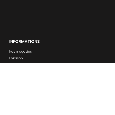
INFORMATIONS
Nos magasins
Livraison
Mentions légales
Conditions générales de ventes
A propos
MON COMPTE
Connexion
S'inscrire
INFORMATIONS SUR VOTRE BOUTIQUE