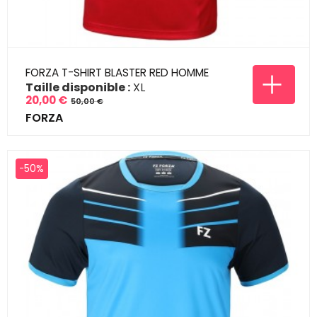
FORZA T-SHIRT BLASTER RED HOMME
Taille disponible :
XL
20,00 €
50,00 €
Prix
Prix
FORZA
de
base
-50%