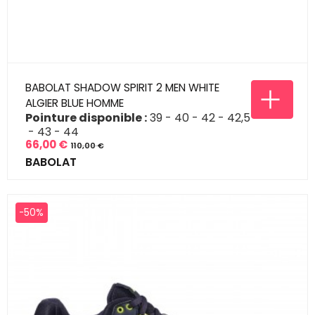
BABOLAT SHADOW SPIRIT 2 MEN WHITE
ALGIER BLUE HOMME
Pointure disponible :
39
40
42
42,5
43
44
66,00 €
110,00 €
Prix
Prix
BABOLAT
de
base
-50%