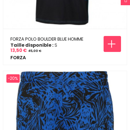
FORZA POLO BOULDER BLUE HOMME
Taille disponible :
S
13,50 €
45,00 €
Prix
Prix
FORZA
de
base
-20%