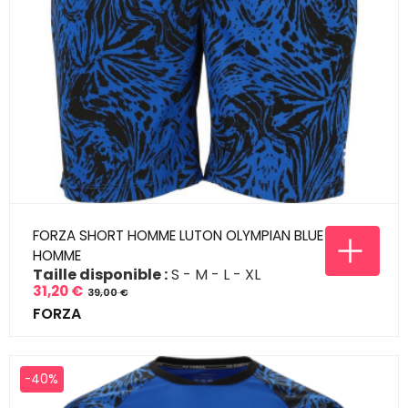
FORZA SHORT HOMME LUTON OLYMPIAN BLUE
HOMME
Taille disponible :
S
M
L
XL
31,20 €
39,00 €
Prix
Prix
FORZA
de
base
-40%