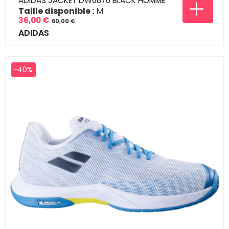
ADIDAS JACKET DW6876 BLACK HOMME
Taille disponible :
M
36,00 €
60,00 €
Prix
Prix
ADIDAS
de
base
-40%