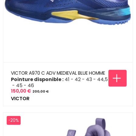
VICTOR A970 C ADV MEDIEVAL BLUE HOMME
Pointure disponible :
41
42
43
44,5
45
46
150,00 €
200,00 €
Prix
Prix
VICTOR
de
base
-20%