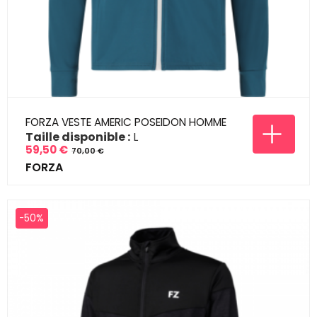
FORZA VESTE AMERIC POSEIDON HOMME
Taille disponible :
L
59,50 €
70,00 €
Prix
Prix
FORZA
de
base
-50%