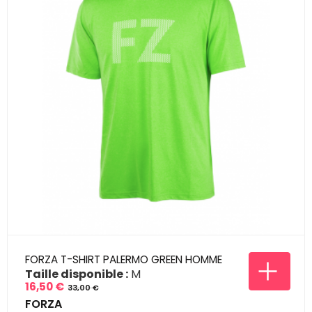
FORZA T-SHIRT PALERMO GREEN HOMME
Taille disponible :
M
16,50 €
33,00 €
Prix
Prix
FORZA
de