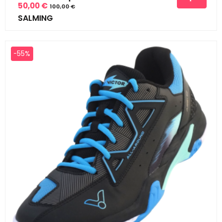
50,00 €
100,00 €
Prix
Prix
SALMING
de
base
-55%