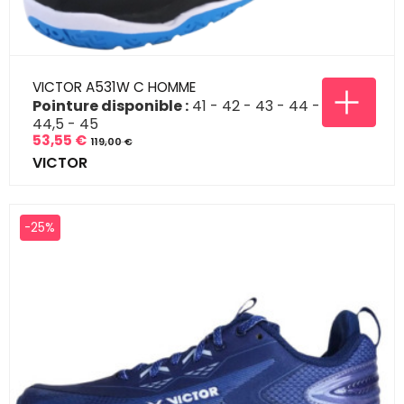
VICTOR A531W C HOMME
Pointure disponible :
41
42
43
44
44,5
45
53,55 €
119,00 €
Prix
Prix
VICTOR
de
base
-25%