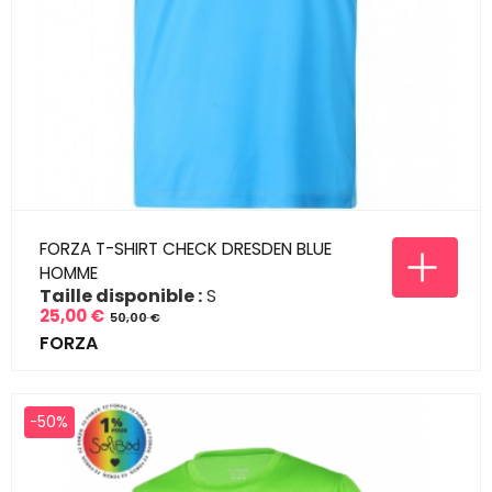
FORZA T-SHIRT CHECK DRESDEN BLUE
HOMME
Taille disponible :
S
25,00 €
50,00 €
Prix
Prix
FORZA
de
base
-50%