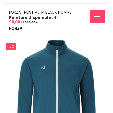
FORZA TRUST V3-M BLACK HOMME
Pointure disponible :
41
98,00 €
140,00 €
Prix
Prix
FORZA
de
base
-15%