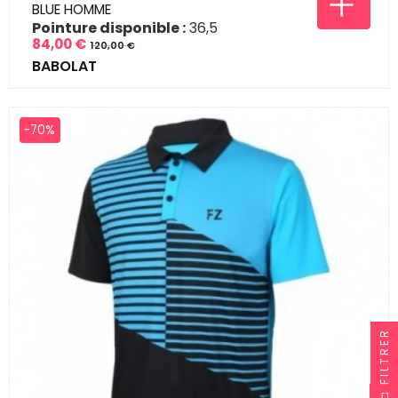
BLUE HOMME
Pointure disponible :
36,5
84,00 €
120,00 €
Prix
Prix
BABOLAT
de
base
-70%
FILTRER