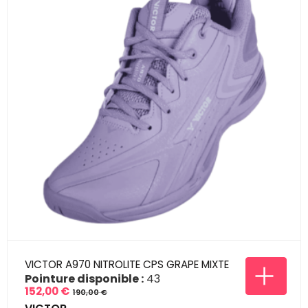
VICTOR A970 NITROLITE CPS GRAPE MIXTE
Pointure disponible :
43
152,00 €
190,00 €
Prix
Prix