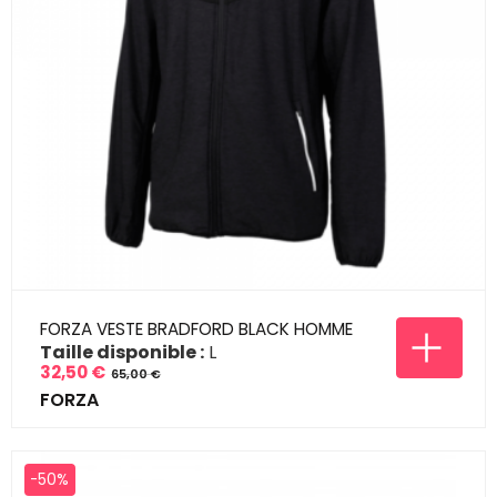
FORZA VESTE BRADFORD BLACK HOMME
Taille disponible :
L
32,50 €
65,00 €
Prix
Prix
FORZA
de
base
-50%