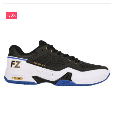
base
-30%