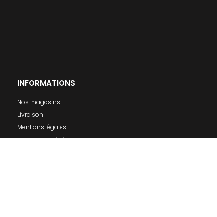
INFORMATIONS
Nos magasins
Livraison
Mentions légales
Conditions générales de ventes
A propos
MON COMPTE
Connexion
S'inscrire