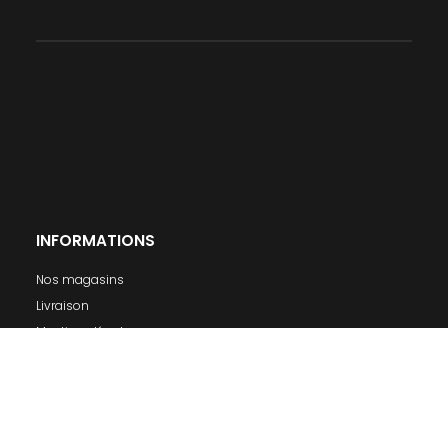
INFORMATIONS
Nos magasins
Livraison
Mentions légales
Conditions générales de ventes
A propos
MON COMPTE